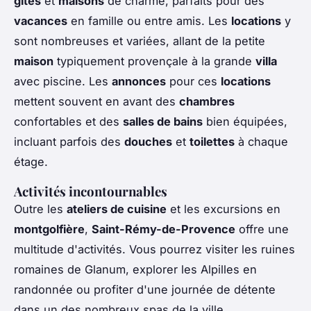
gîtes
et
maisons
de charme, parfaits pour des
vacances
en famille ou entre amis. Les
locations
y
sont nombreuses et variées, allant de la petite
maison
typiquement provençale à la grande
villa
avec piscine. Les
annonces
pour ces
locations
mettent souvent en avant des
chambres
confortables et des
salles de bains
bien équipées,
incluant parfois des
douches
et
toilettes
à chaque
étage.
Activités incontournables
Outre les
ateliers de cuisine
et les excursions en
montgolfière
,
Saint-Rémy-de-Provence
offre une
multitude d'activités. Vous pourrez visiter les ruines
romaines de Glanum, explorer les Alpilles en
randonnée ou profiter d'une journée de détente
dans un des nombreux spas de la ville.