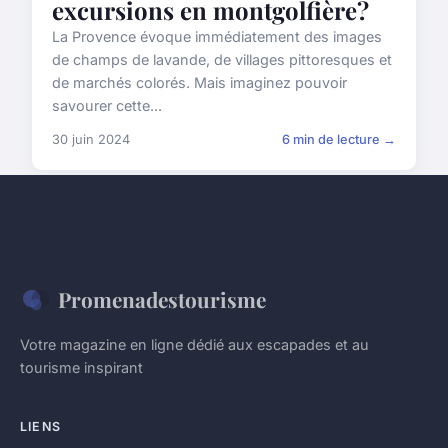
excursions en montgolfière?
La Provence évoque immédiatement des images
de champs de lavande, de villages pittoresques et
de marchés colorés. Mais imaginez pouvoir
savourer cette...
30 juin 2024
6 min de lecture →
Promenadestourisme
Votre magazine en ligne dédié aux escapades et au
tourisme inspirant
LIENS